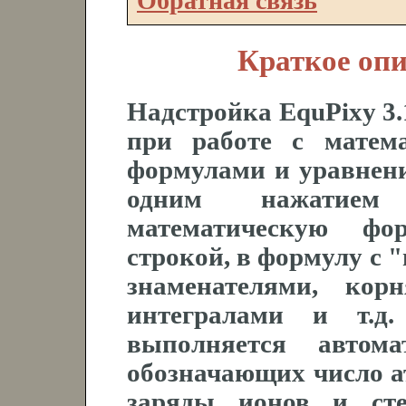
Обратная связь
Краткое опи
Надстройка
EquPixy 3.
при работе с матем
формулами и уравнен
одним нажатием 
математическую фо
строкой, в формулу с
знаменателями, кор
интегралами и т.д
выполняется автома
обозначающих число ат
заряды ионов и сте