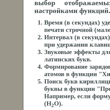
выбор отображаем
настройками функций
Время (в секундах) у
печати строчной (мал
Интервал (в секундах
при удержании клави
Звуковые эффекты для
латинских букв.
Формирование зарядов
атомов в функции "Х
Поиск букв кириллицы
буквы в функции "Про
Например, если форм
(Н
О).
2