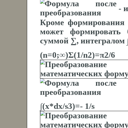
- 
Кроме формирования 
может формировать 
суммой ∑, интегралом 
(n=0;∞)Σ(1/n2)=π2/6
∫(x*dx/s3)=- 1/s