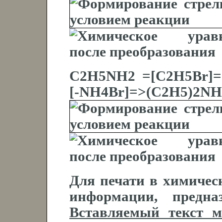
C2H5NH2 =[C2H5Br]=>
[-NH4Br]=>(C2H5)2NH
Для печати в химичес
информации, предна
Вставляемый текст м