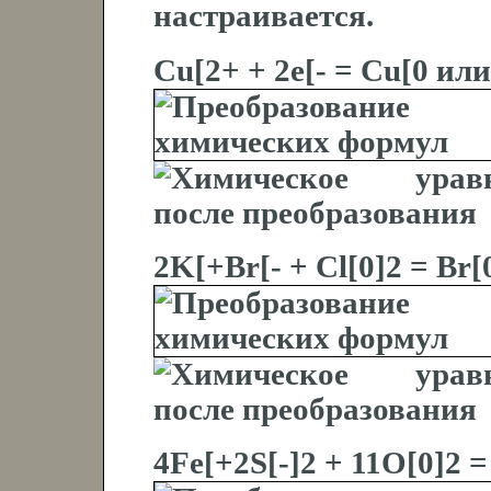
настраивается.
Cu[2+ + 2e[- = Cu[0 или
2K[+Br[- + Cl[0]2 = Br[
4Fe[+2S[-]2 + 11O[0]2 =