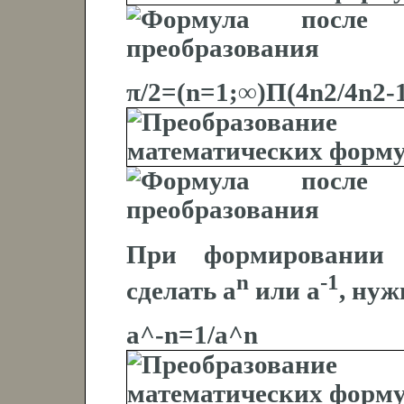
π/2=(n=1;∞)Π(4n2/4n2-
При формировании с
n
-1
сделать a
или a
, нуж
a^-n=1/a^n