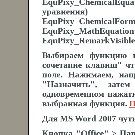
EquPixy_ChemicalEqua
уравнения)
EquPixy_ChemicalForm
EquPixy_MathEquation
EquPixy_RemarkVisibl
Выбираем функцию и
сочетание клавиш" чт
поле. Нажимаем, нап
"Назначить", зате
одновременном нажати
выбранная функция.
П
Для MS Word 2007 чуть
Кнопка "Office" > Па